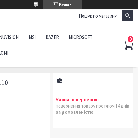
Кошик
NUVISION
MSI
RAZER
MICROSOFT
AOMI
L10
повернення товару протягом 14 днів
за домовленістю