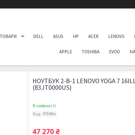
 ТОВАРИ
DELL
ASUS
HP
ACER
LENOVO
APPLE
TOSHIBA
EVOO
XI
НОУТБУК 2-В-1 LENOVO YOGA 7 16IL
(83JT0000US)
В наявності
Код:
47849m
47 270 ₴