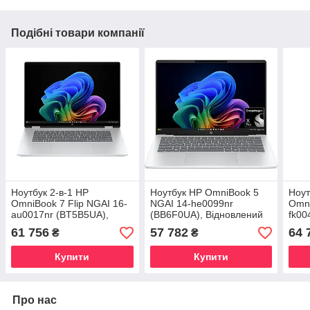
Подібні товари компанії
Ноутбук 2-в-1 HP
Ноутбук HP OmniBook 5
Ноут
OmniBook 7 Flip NGAI 16-
NGAI 14-he0099nr
Omni
au0017nr (BT5B5UA),
(BB6F0UA), Відновлений
fk00
Відновлений
Відн
61 756
57 782
64 
₴
₴
Купити
Купити
Про нас