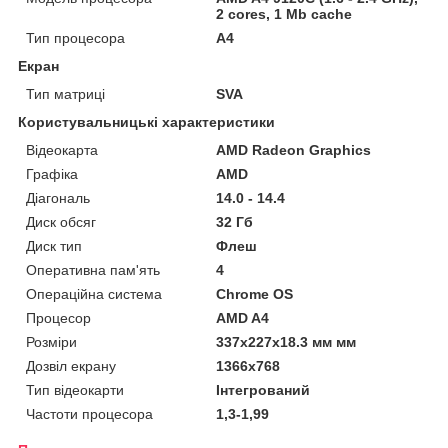
2 cores, 1 Mb cache
Тип процесора
A4
Екран
Тип матриці
SVA
Користувальницькі характеристики
Відеокарта
AMD Radeon Graphics
Графіка
AMD
Діагональ
14.0 - 14.4
Диск обсяг
32 Гб
Диск тип
Флеш
Оперативна пам'ять
4
Операційна система
Chrome OS
Процесор
AMD A4
Розміри
337x227x18.3 мм мм
Дозвіл екрану
1366x768
Тип відеокарти
Інтегрований
Частоти процесора
1,3-1,99