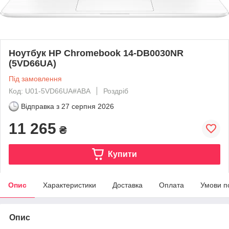
Ноутбук HP Chromebook 14-DB0030NR
(5VD66UA)
Під замовлення
Код: U01-5VD66UA#ABA
Роздріб
Відправка з
27 серпня 2026
11 265
₴
Купити
Опис
Характеристики
Доставка
Оплата
Умови п
Опис