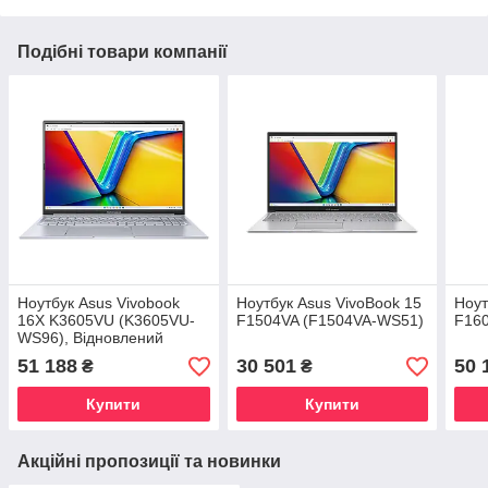
Подібні товари компанії
Ноутбук Asus Vivobook
Ноутбук Asus VivoBook 15
Ноут
16X K3605VU (K3605VU-
F1504VA (F1504VA-WS51)
F16
WS96), Відновлений
51 188
30 501
50 
₴
₴
Купити
Купити
Акційні пропозиції та новинки