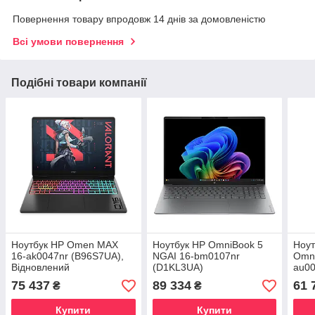
Повернення товару впродовж 14 днів за домовленістю
Всі умови повернення
Подібні товари компанії
Ноутбук HP Omen MAX
Ноутбук HP OmniBook 5
Ноут
16-ak0047nr (B96S7UA),
NGAI 16-bm0107nr
Omni
Відновлений
(D1KL3UA)
au00
Відн
75 437
89 334
61 
₴
₴
Купити
Купити