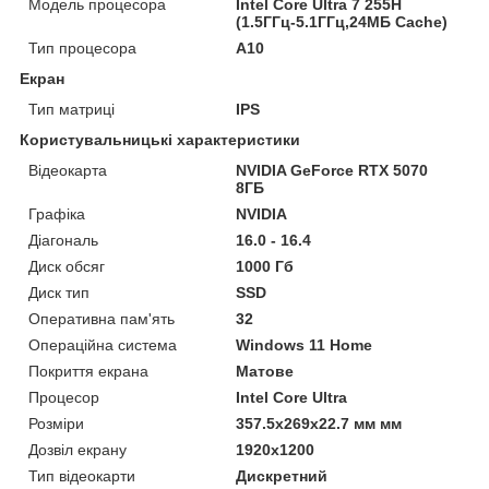
Модель процесора
Intel Core Ultra 7 255H
(1.5ГГц-5.1ГГц,24МБ Cache)
Тип процесора
A10
Екран
Тип матриці
IPS
Користувальницькі характеристики
Відеокарта
NVIDIA GeForce RTX 5070
8ГБ
Графіка
NVIDIA
Діагональ
16.0 - 16.4
Диск обсяг
1000 Гб
Диск тип
SSD
Оперативна пам'ять
32
Операційна система
Windows 11 Home
Покриття екрана
Матове
Процесор
Intel Core Ultra
Розміри
357.5x269x22.7 мм мм
Дозвіл екрану
1920x1200
Тип відеокарти
Дискретний