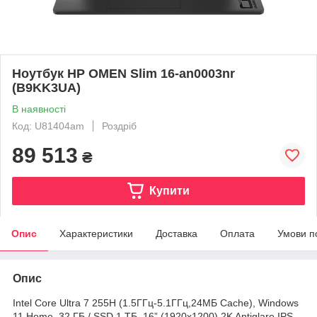
Ноутбук HP OMEN Slim 16-an0003nr
(B9KK3UA)
В наявності
Код: U81404am
Роздріб
89 513
₴
Купити
Опис
Характеристики
Доставка
Оплата
Умови п
Опис
Intel Core Ultra 7 255H (1.5ГГц-5.1ГГц,24МБ Cache), Windows
11 Home, 32 ГБ / SSD 1 ТБ, 16” (1920x1200) 2K Antiglare IPS,