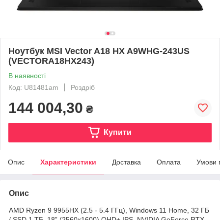
Ноутбук MSI Vector A18 HX A9WHG-243US
(VECTORA18HX243)
В наявності
Код: U81481am
Роздріб
144 004,30
₴
Купити
Опис
Характеристики
Доставка
Оплата
Умови 
Опис
AMD Ryzen 9 9955HX (2.5 - 5.4 ГГц), Windows 11 Home, 32 ГБ
/ SSD 1 ТБ, 18” (2560x1600) QHD+ IPS, NVIDIA GeForce RTX