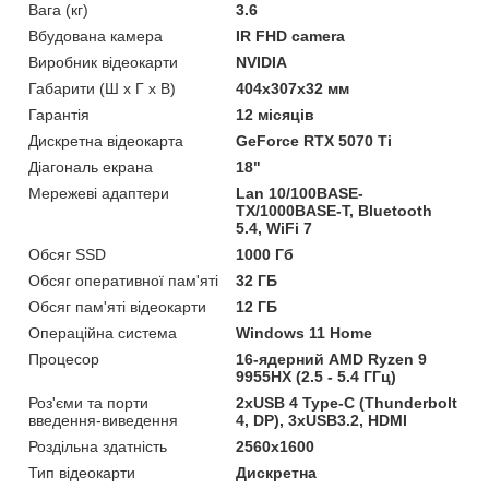
Вага (кг)
3.6
Вбудована камера
IR FHD camera
Виробник відеокарти
NVIDIA
Габарити (Ш х Г х В)
404x307x32 мм
Гарантія
12 місяців
Дискретна відеокарта
GeForce RTX 5070 Ti
Діагональ екрана
18"
Мережеві адаптери
Lan 10/100BASE-
TX/1000BASE-T, Bluetooth
5.4, WiFi 7
Обсяг SSD
1000 Гб
Обсяг оперативної пам'яті
32 ГБ
Обсяг пам'яті відеокарти
12 ГБ
Операційна система
Windows 11 Home
Процесор
16-ядерний AMD Ryzen 9
9955HX (2.5 - 5.4 ГГц)
Роз'єми та порти
2xUSB 4 Type-C (Thunderbolt
введення-виведення
4, DP), 3xUSB3.2, HDMI
Роздільна здатність
2560x1600
Тип відеокарти
Дискретна