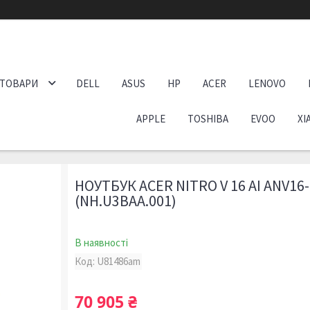
 ТОВАРИ
DELL
ASUS
HP
ACER
LENOVO
APPLE
TOSHIBA
EVOO
XI
НОУТБУК ACER NITRO V 16 AI ANV16
(NH.U3BAA.001)
В наявності
Код:
U81486am
70 905 ₴