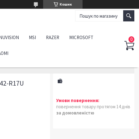
Кошик
NUVISION
MSI
RAZER
MICROSOFT
AOMI
-42-R17U
повернення товару протягом 14 днів
за домовленістю