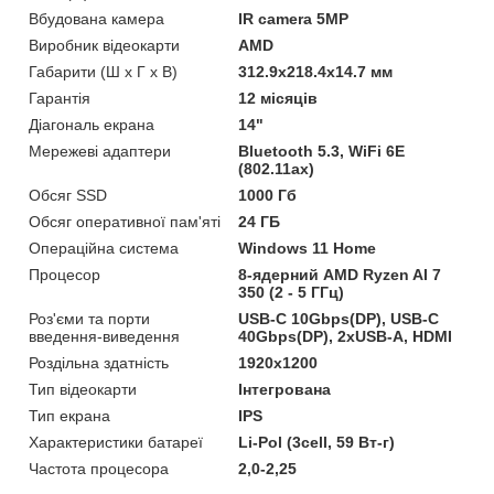
Вбудована камера
IR camera 5MP
Виробник відеокарти
AMD
Габарити (Ш х Г х В)
312.9x218.4x14.7 мм
Гарантія
12 місяців
Діагональ екрана
14"
Мережеві адаптери
Bluetooth 5.3, WiFi 6E
(802.11ax)
Обсяг SSD
1000 Гб
Обсяг оперативної пам'яті
24 ГБ
Операційна система
Windows 11 Home
Процесор
8-ядерний AMD Ryzen AI 7
350 (2 - 5 ГГц)
Роз'єми та порти
USB-C 10Gbps(DP), USB-C
введення-виведення
40Gbps(DP), 2xUSB-A, HDMI
Роздільна здатність
1920x1200
Тип відеокарти
Інтегрована
Тип екрана
IPS
Характеристики батареї
Li-Pol (3cell, 59 Вт-г)
Частота процесора
2,0-2,25