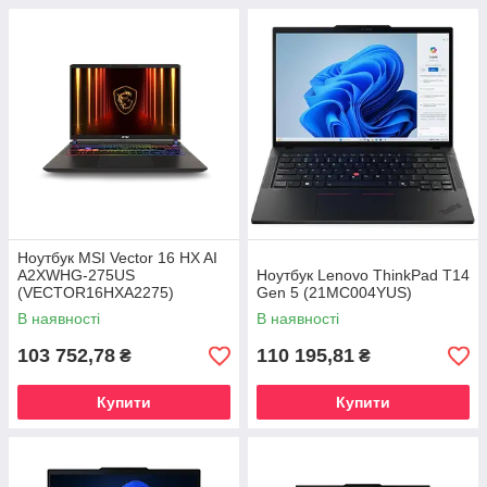
Ноутбук MSI Vector 16 HX AI
A2XWHG-275US
Ноутбук Lenovo ThinkPad T14
(VECTOR16HXA2275)
Gen 5 (21MC004YUS)
В наявності
В наявності
103 752,78
110 195,81
₴
₴
Купити
Купити