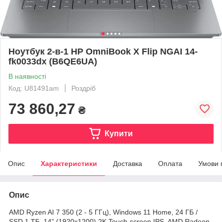
Ноутбук 2-в-1 HP OmniBook X Flip NGAI 14-
fk0033dx (B6QE6UA)
В наявності
Код: U81491am
Роздріб
73 860,27
₴
Купити
Опис
Характеристики
Доставка
Оплата
Умови 
Опис
AMD Ryzen AI 7 350 (2 - 5 ГГц), Windows 11 Home, 24 ГБ /
SSD 1 ТБ, 14” (1920x1200) 2K Touch-screen IPS, AMD Radeon