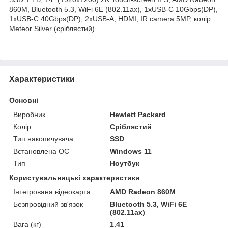
860M, Bluetooth 5.3, WiFi 6E (802.11ax), 1xUSB-C 10Gbps(DP),
1xUSB-C 40Gbps(DP), 2xUSB-A, HDMI, IR camera 5MP, колір
Meteor Silver (сріблястий)
Характеристики
Основні
Виробник
Hewlett Packard
Колір
Сріблястий
Тип накопичувача
SSD
Встановлена ОС
Windows 11
Тип
Ноутбук
Користувальницькі характеристики
Інтегрована відеокарта
AMD Radeon 860M
Безпровідний зв'язок
Bluetooth 5.3, WiFi 6E
(802.11ax)
Вага (кг)
1.41